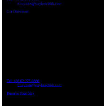
Email:
Enquiries@stayhotelbkk.com
Get Directions
Book a Room
Spend Your Time With Us
Address: 45 Soi Ratchadapisek 17 Dindaeng, Dindaeng,
Bangkok 10400
Tel: +66
02 275 8686
Email:
Enquiries@stayhotelbkk.com
Reserve Your Stay