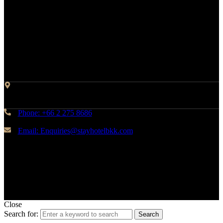
Contact Info
Address: 45 Soi Ratchadapisek 17 Dindaeng, Dindaeng,
Bangkok 10400
Phone: +66 2 275 8686
Email: Enquiries@stayhotelbkk.com
© Copyright STAYHotel
Close
Search for:
Search