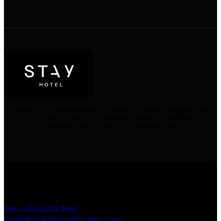
Address: 45 Soi Ratchadapisek 17 Dindaeng, Dindaeng, Bangkok 10400
#STAYHotel #StayBKK #NewBangkokHotel #RatchadaHotel
#BangkokHotel #StylishHotel #BoutiqueHotel
ADDRESS: 45 SOI RATCHADAPISEK 17 DINDAENG, DINDAENG,
BANGKOK 10400
TEL: +66
02 275 8686
ENQUIRIES@STAYHOTELBKK.COM