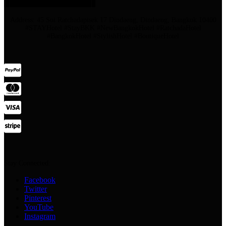
Address: 45 Soi Ratchadapisek 17 Dindaeng, Dindaeng, Bangkok 10400
#STAYHotel #StayBKK #NewBangkokHotel #RatchadaHotel
#BangkokHotel #StylishHotel #BoutiqueHotel
Stay Connected:
Facebook
Twitter
Pinterest
YouTube
Instagram