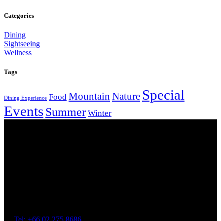
Categories
Dining
Sightseeing
Wellness
Tags
Special
Mountain
Nature
Food
Dining Experience
Events
Summer
Winter
Our Location
Getting Here
Address: 45 Soi Ratchadapisek 17 Dindaeng, Dindaeng,
Bangkok 10400
Tel: +66
02 275 8686